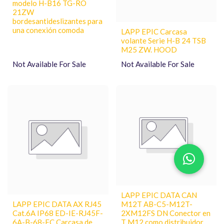
modelo H-B16 TG-RO
21ZW
bordesantideslizantes para
una conexión comoda
LAPP EPIC Carcasa
volante Serie H-B 24 TSB
M25 ZW. HOOD
Not Available For Sale
Not Available For Sale
LAPP EPIC DATA CAN
LAPP EPIC DATA AX RJ45
M12T AB-C5-M12T-
Cat.6A IP68 ED-IE-RJ45F-
2XM12FS DN Conector en
6A-B-68-FC Carcasa de
T M12 como distribuidor