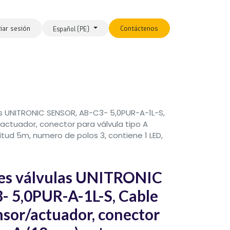
ciar sesión
Contáctenos
Español (PE)
s UNITRONIC SENSOR, AB-C3- 5,0PUR-A-1L-S,
actuador, conector para válvula tipo A
itud 5m, numero de polos 3, contiene 1 LED,
es válvulas UNITRONIC
 5,0PUR-A-1L-S, Cable
nsor/actuador, conector