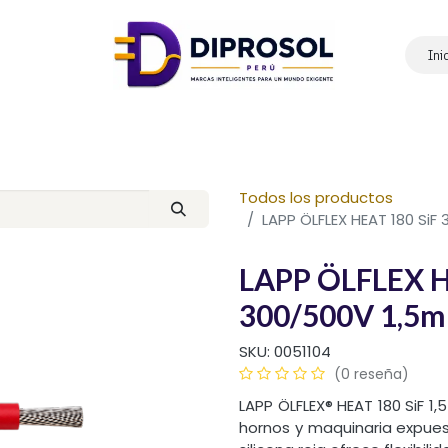
Ini
Inicio
Nosotros
Productos
Marcas
Contáctanos
Todos los productos
LAPP ÖLFLEX HEAT 180 SiF
LAPP ÖLFLEX H
300/500V 1,5mm
SKU:
0051104
(0 reseña)
LAPP ÖLFLEX® HEAT 180 SiF 1,
hornos y maquinaria expues