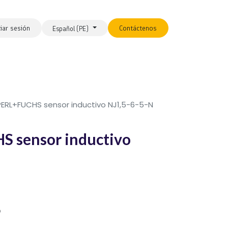
ciar sesión
Contáctenos
Español (PE)
ERL+FUCHS sensor inductivo NJ1,5-6-5-N
 sensor inductivo
o