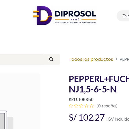
Ini
Inicio
Nosotros
Productos
Marcas
Contáctanos
Todos los productos
PEPP
PEPPERL+FUCHS
NJ1,5-6-5-N
SKU:
106350
(0 reseña)
S/
102.27
IGV incluid