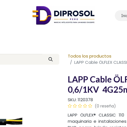
Ini
Inicio
Nosotros
Productos
Marcas
Contáctanos
Todos los productos
LAPP Cable ÖLFLEX CLAS
LAPP Cable ÖL
0,6/1KV 4G25
SKU:
1120378
(0 reseña)
LAPP ÖLFLEX® CLASSIC 110
maquinaria e instalaciones