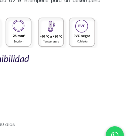
encia UV e intemperie para un desempeño
ibilidad
30 días