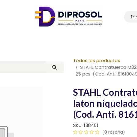
Ini
Inicio
Nosotros
Productos
Marcas
Contáctanos
Todos los productos
STAHL Contratuerca M32x1,
25 pcs. (Cod. Anti. 8161004
STAHL Contratu
laton niquelado,
(Cod. Anti. 81
SKU:
138401
(0 reseña)