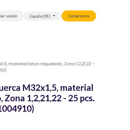
ciar sesión
Contáctenos
Español (PE)
5, material laton niquelado, Zona 1,2,21,22 -
910)
erca M32x1,5, material
 Zona 1,2,21,22 - 25 pcs.
61004910)