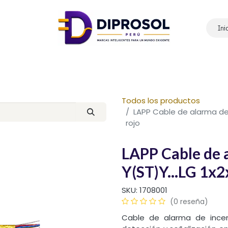
Ini
Inicio
Nosotros
Productos
Marcas
Contáctanos
Todos los productos
LAPP Cable de alarma de
rojo
LAPP Cable de a
Y(ST)Y...LG 1x
SKU:
1708001
(0 reseña)
Cable de alarma de incen