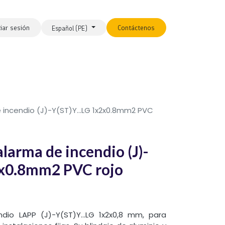
ciar sesión
Contáctenos
Español (PE)
 incendio (J)-Y(ST)Y...LG 1x2x0.8mm2 PVC
larma de incendio (J)-
2x0.8mm2 PVC rojo
dio LAPP (J)-Y(ST)Y…LG 1x2x0,8 mm, para