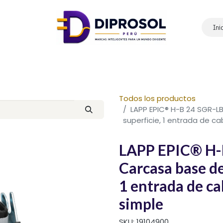
Ini
Inicio
Nosotros
Productos
Marcas
Contáctanos
Todos los productos
LAPP EPIC® H-B 24 SGR-
superficie, 1 entrada de c
LAPP EPIC® H-
Carcasa base de
1 entrada de c
simple
SKU:
19104900