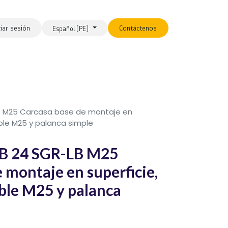
ciar sesión
Contáctenos
Español (PE)
LB M25 Carcasa base de montaje en
able M25 y palanca simple
B 24 SGR-LB M25
 montaje en superficie,
able M25 y palanca