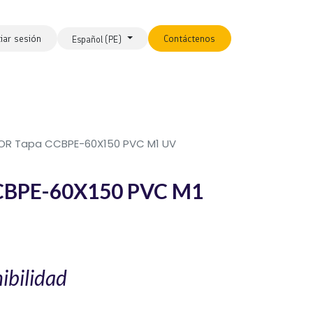
ciar sesión
Contáctenos
Español (PE)
OR Tapa CCBPE-60X150 PVC M1 UV
CBPE-60X150 PVC M1
ibilidad