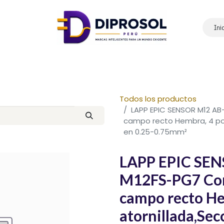
Ini
Inicio
Nosotros
Productos
Marcas
Contáctanos
Todos los productos
LAPP EPIC SENSOR M12 A
campo recto Hembra, 4 polo
en 0.25-0.75mm²
LAPP EPIC SE
M12FS-PG7 Con
campo recto He
atornillada,Sec