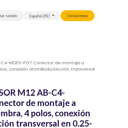
ciar sesión
Contáctenos
Español (PE)
B-C4-M12FS-PG7 Conector de montaje a
s, conexión atornillada,Sección transversal
NSOR M12 AB-C4-
ector de montaje a
mbra, 4 polos, conexión
ción transversal en 0.25-