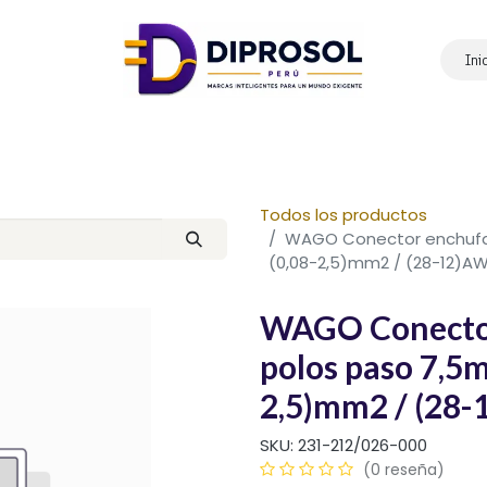
Ini
Inicio
Nosotros
Productos
Marcas
Contáctanos
Todos los productos
WAGO Conector enchufa
(0,08-2,5)mm2 / (28-12)AW
WAGO Conector
polos paso 7,5m
2,5)mm2 / (28-
SKU:
231-212/026-000
(0 reseña)