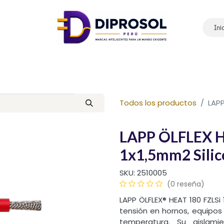
Ini
Inicio
Nosotros
Productos
Marcas
Contáctanos
Todos los productos
LAPP
LAPP ÖLFLEX H
1x1,5mm2 Sili
SKU:
2510005
(0 reseña)
LAPP ÖLFLEX® HEAT 180 FZLSi
tensión en hornos, equipos 
temperatura. Su aislamien