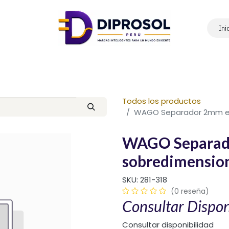
Ini
Inicio
Nosotros
Productos
Marcas
Contáctanos
Todos los productos
WAGO Separador 2mm esp
WAGO Separad
sobredimension
SKU:
281-318
(0 reseña)
Consultar Dispon
Consultar disponibilidad