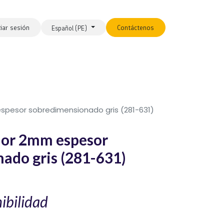
ciar sesión
Contáctenos
Español (PE)
esor sobredimensionado gris (281-631)
or 2mm espesor
ado gris (281-631)
ibilidad