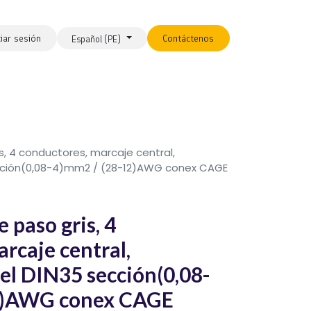
ciar sesión
Contáctenos
Español (PE)
, 4 conductores, marcaje central,
sección(0,08-4)mm2 / (28-12)AWG conex CAGE
paso gris, 4
rcaje central,
iel DIN35 sección(0,08-
2)AWG conex CAGE