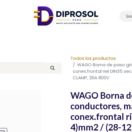
Ini
Inicio
Nosotros
Productos
Marcas
Contáctanos
Todos los productos
WAGO Borna de paso gris
conex.frontal riel DIN35 
CLAMP, 26A 800V
WAGO Borna de 
conductores, ma
conex.frontal r
4)mm2 / (28-1