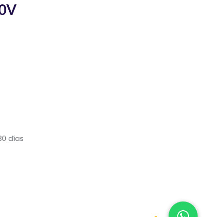
00V
30 días