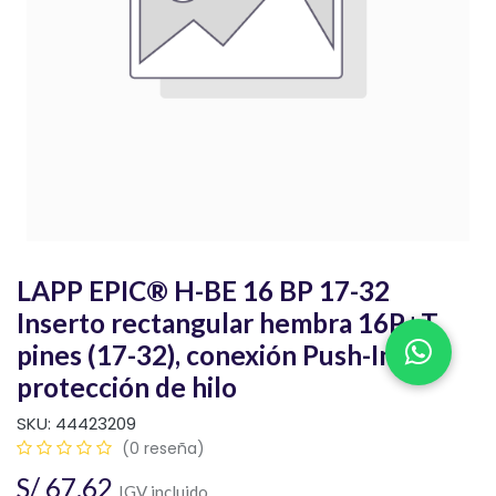
LAPP EPIC® H-BE 16 BP 17-32
Inserto rectangular hembra 16P+T
pines (17-32), conexión Push-In con
protección de hilo
SKU:
44423209
(0 reseña)
S/
67.62
IGV incluido