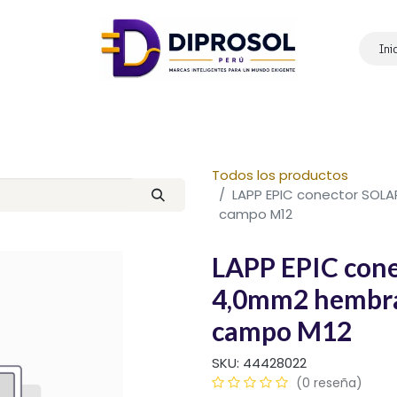
Ini
Inicio
Nosotros
Productos
Marcas
Contáctanos
Todos los productos
LAPP EPIC conector SOL
campo M12
LAPP EPIC cone
4,0mm2 hembra
campo M12
SKU:
44428022
(0 reseña)