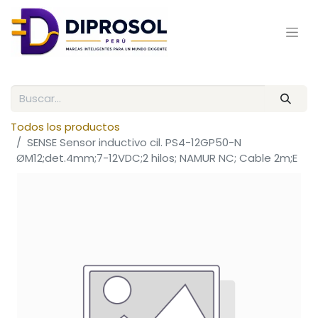
Todos los productos
SENSE Sensor inductivo cil. PS4-12GP50-N
ØM12;det.4mm;7-12VDC;2 hilos; NAMUR NC; Cable 2m;E