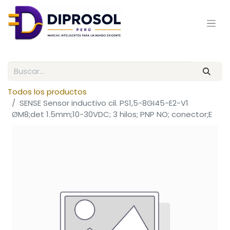
Todos los productos
SENSE Sensor inductivo cil. PS1,5-8GI45-E2-V1
ØM8;det 1.5mm;10-30VDC; 3 hilos; PNP NO; conector;E