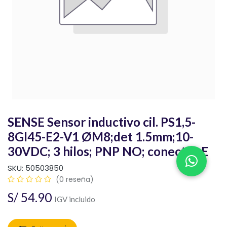
SENSE Sensor inductivo cil. PS1,5-
8GI45-E2-V1 ØM8;det 1.5mm;10-
30VDC; 3 hilos; PNP NO; conector;E
SKU:
50503850
(0 reseña)
S/
54.90
IGV incluido