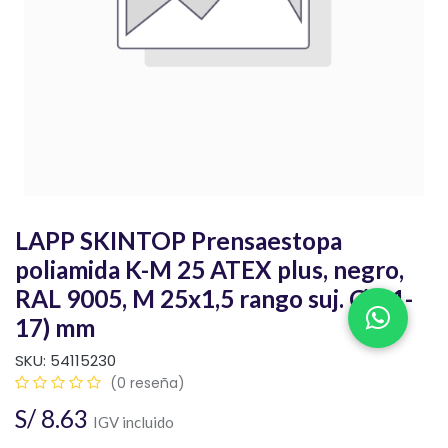
LAPP SKINTOP Prensaestopa
poliamida K-M 25 ATEX plus, negro,
RAL 9005, M 25x1,5 rango suj. Ø(11-
17) mm
SKU:
54115230
(0 reseña)
S/
8.63
IGV incluido