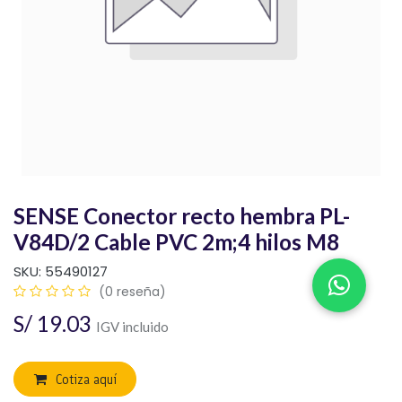
SENSE Conector recto hembra PL-
V84D/2 Cable PVC 2m;4 hilos M8
SKU:
55490127
(0 reseña)
S/
19.03
IGV incluido
Cotiza aquí