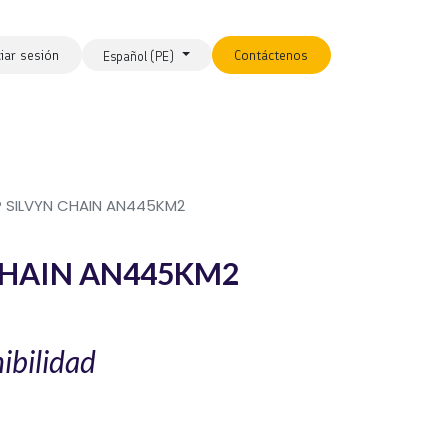
ciar sesión
Contáctenos
Español (PE)
P SILVYN CHAIN AN445KM2
CHAIN AN445KM2
ibilidad