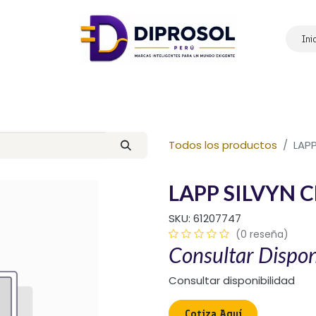
Ini
Inicio
Nosotros
Productos
Marcas
Contáctanos
Todos los productos
LAP
LAPP SILVYN 
SKU:
61207747
(0 reseña)
Consultar Dispon
Consultar disponibilidad
Cotiza Aquí​