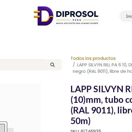
Ini
Inicio
Nosotros
Productos
Marcas
Contáctanos
Todos los productos
LAPP SILVYN RILL PA 6 10,
negro (RAL 9011), libre de
LAPP SILVYN RIL
(10)mm, tubo c
(RAL 9011), lib
50m)
SKU:
61746935