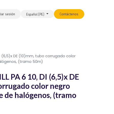
ciar sesión
Contáctenos
Español (PE)
 DI (6,5)x DE (10)mm, tubo corrugado color
 halógenos, (tramo 50m)
L PA 6 10, DI (6,5)x DE
orrugado color negro
re de halógenos, (tramo