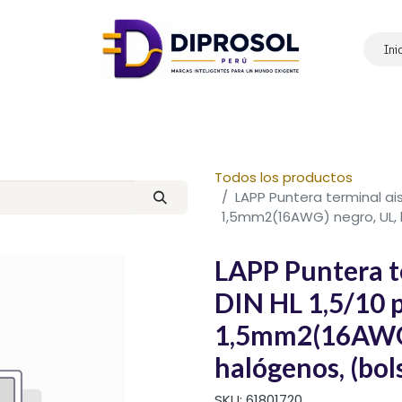
Ini
Inicio
Nosotros
Productos
Marcas
Contáctanos
Todos los productos
LAPP Puntera terminal ais
1,5mm2(16AWG) negro, UL, l
LAPP Puntera t
DIN HL 1,5/10 
1,5mm2(16AWG) 
halógenos, (bol
SKU:
61801720