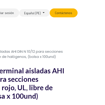
ciar sesión
Contáctenos
Español (PE)
sladas AHI DIN N 10/12 para secciones
e de halógenos, (bolsa x 100und)
erminal aisladas AHI
ra secciones
jo, UL, libre de
sa x 100und)