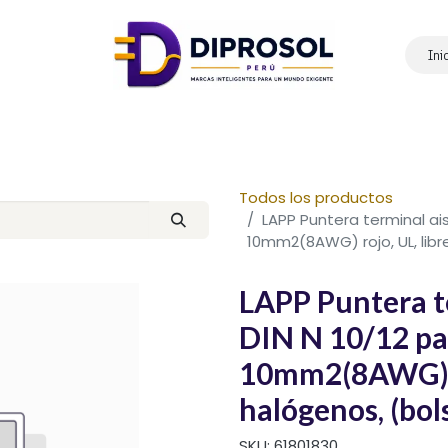
Ini
Inicio
Nosotros
Productos
Marcas
Contáctanos
Todos los productos
LAPP Puntera terminal ai
10mm2(8AWG) rojo, UL, libr
LAPP Puntera t
DIN N 10/12 pa
10mm2(8AWG) ro
halógenos, (bol
SKU:
61801830