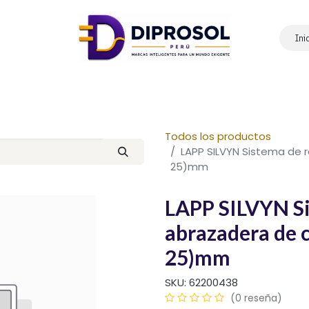
Ini
Inicio
Nosotros
Productos
Marcas
Contáctanos
Todos los productos
LAPP SILVYN Sistema de 
25)mm
LAPP SILVYN Si
abrazadera de 
25)mm
SKU:
62200438
(0 reseña)