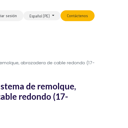
ciar sesión
Contáctenos
Español (PE)
remolque, abrazadera de cable redondo (17-
stema de remolque,
cable redondo (17-