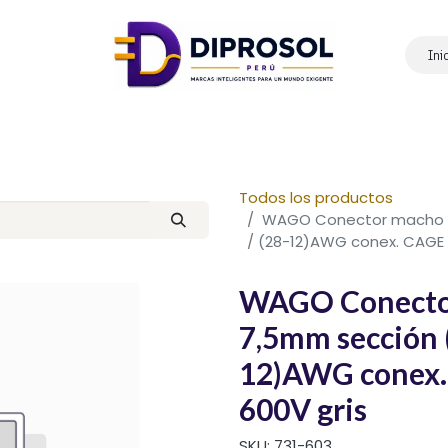
Ini
Inicio
Nosotros
Productos
Marcas
Contáctanos
Todos los productos
WAGO Conector macho 3
/ (28-12)AWG conex. CAGE 
WAGO Conector
7,5mm sección 
12)AWG conex.
600V gris
SKU:
731-603