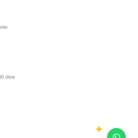
uido
30 días