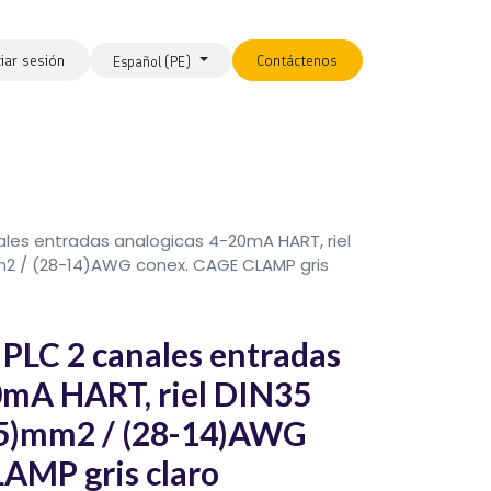
ciar sesión
Contáctenos
Español (PE)
es entradas analogicas 4-20mA HART, riel
m2 / (28-14)AWG conex. CAGE CLAMP gris
LC 2 canales entradas
0mA HART, riel DIN35
,5)mm2 / (28-14)AWG
AMP gris claro