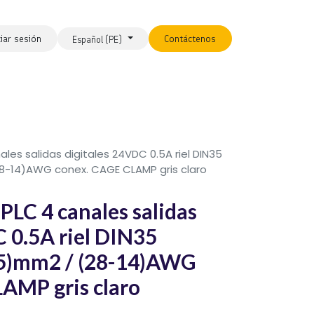
ciar sesión
Contáctenos
Español (PE)
s salidas digitales 24VDC 0.5A riel DIN35
8-14)AWG conex. CAGE CLAMP gris claro
C 4 canales salidas
C 0.5A riel DIN35
,5)mm2 / (28-14)AWG
AMP gris claro