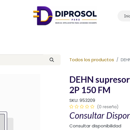
Ini
Inicio
Nosotros
Productos
Marcas
Contáctanos
Todos los productos
DEHN
DEHN supresor
2P 150 FM
SKU:
953209
(0 reseña)
Consultar Dispon
Consultar disponibilidad