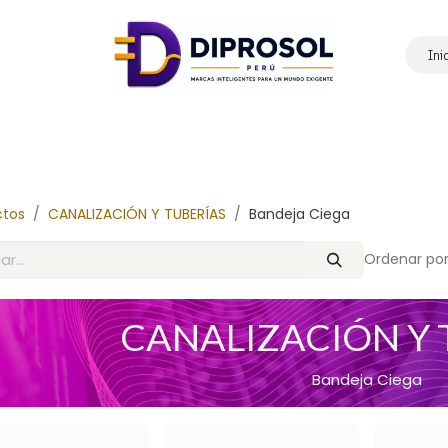
Ini
Inicio
Nosotros
Productos
Marcas
Contáctanos
ctos
CANALIZACIÓN Y TUBERÍAS
Bandeja Ciega
Ordenar por
CANALIZACIÓN Y 
Bandeja Ciega