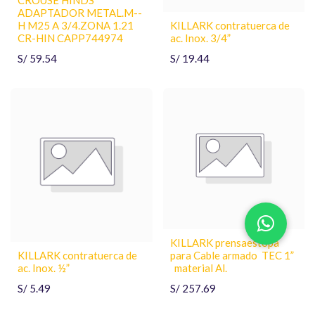
ADAPTADOR METAL.M--
H M25 A 3/4.ZONA 1.21
KILLARK contratuerca de
CR-HIN CAPP744974
ac. Inox. 3/4”
S/
59.54
S/
19.44
KILLARK prensaestopa
KILLARK contratuerca de
para Cable armado TEC 1”
ac. Inox. ½”
material Al.
S/
5.49
S/
257.69