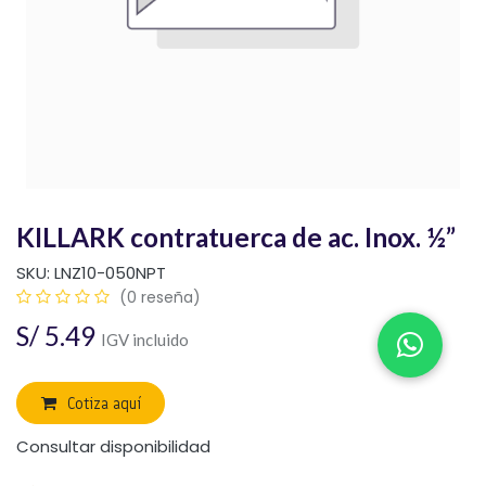
KILLARK contratuerca de ac. Inox. ½”
SKU:
LNZ10-050NPT
(0 reseña)
S/
5.49
IGV incluido
Cotiza aquí
Consultar disponibilidad